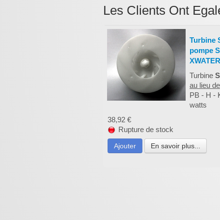
Les Clients Ont Egal
Turbine
pompe SI
XWATE
Turbine
au lieu 
PB - H -
watts
38,92 €
Rupture de stock
Ajouter
En savoir plus...