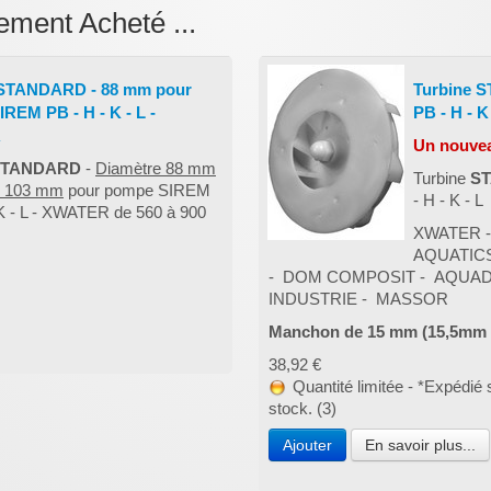
ement Acheté ...
 STANDARD - 88 mm pour
Turbine 
REM PB - H - K - L -
PB - H - K
R
Un nouvea
STANDARD
-
Diamètre 88 mm
Turbine
S
de 103 mm
pour pompe SIREM
- H - K - 
 K - L - XWATER de 560 à 900
XWATER -
AQUATICS
- DOM COMPOSIT - AQUADI
INDUSTRIE - MASSOR
Manchon de 15 mm (15,5mm a
38,92 €
Quantité limitée - *Expédié 
stock. (3)
Ajouter
En savoir plus...