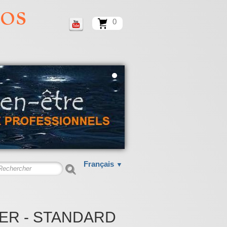
ros
0
Français
▼
TER - STANDARD