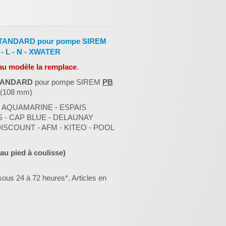
STANDARD pour pompe SIREM
 - L - N - XWATER
u modèle la remplace
.
TANDARD
pour pompe SIREM
PB
L (108 mm)
 AQUAMARINE - ESPAIS
 - CAP BLUE - DELAUNAY
SCOUNT - AFM - KITEO - POOL
u pied à coulisse)
sous 24 à 72 heures*. Articles en