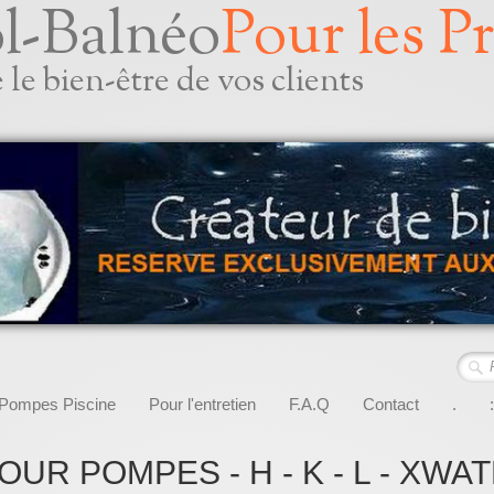
l-Balnéo
Pour les P
le bien-être de vos clients
Pompes Piscine
Pour l'entretien
F.A.Q
Contact
.
:
UR POMPES - H - K - L - XWA